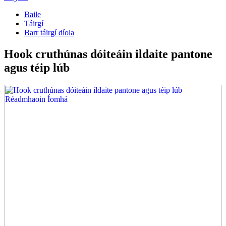
Baile
Táirgí
Barr táirgí díola
Hook cruthúnas dóiteáin ildaite pantone
agus téip lúb