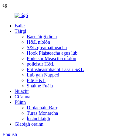
ag
Baile
Táirgí
Barr táirgí díola
H&L níolón
S&L greamaitheacha
Hook Plaisteacha agus lúb
Poileistir Measctha níolón
poileistir H&L
Frithsheasmhacht Lasair S&L
Lúb gan Napped
Fite H&L
Snáithe Fuála
Nuacht
CCanna
Fúinn
Díolacháin Barr
Turas Monarcha
Íosluchtaigh
Glaoigh orainn
English