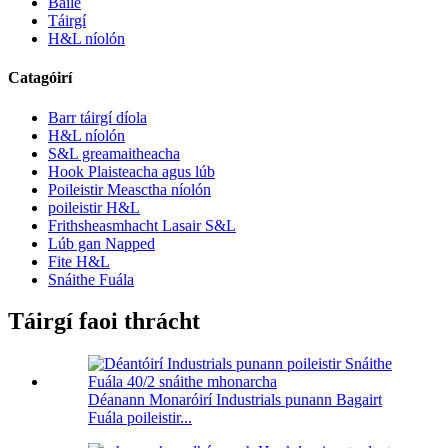
Baile
Táirgí
H&L níolón
Catagóirí
Barr táirgí díola
H&L níolón
S&L greamaitheacha
Hook Plaisteacha agus lúb
Poileistir Measctha níolón
poileistir H&L
Frithsheasmhacht Lasair S&L
Lúb gan Napped
Fite H&L
Snáithe Fuála
Táirgí faoi thrácht
Déanann Monaróirí Industrials punann Bagairt
Fuála poileistir...