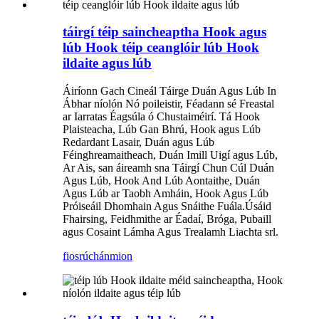
táirgí téip saincheaptha Hook agus
lúb Hook téip ceanglóir lúb Hook
ildaite agus lúb
Áiríonn Gach Cineál Táirge Duán Agus Lúb In
Ábhar níolón Nó poileistir, Féadann sé Freastal
ar Iarratas Éagsúla ó Chustaiméirí. Tá Hook
Plaisteacha, Lúb Gan Bhrú, Hook agus Lúb
Redardant Lasair, Duán agus Lúb
Féinghreamaitheach, Duán Imill Uigí agus Lúb,
Ar Ais, san áireamh sna Táirgí Chun Cúl Duán
Agus Lúb, Hook And Lúb Aontaithe, Duán
Agus Lúb ar Taobh Amháin, Hook Agus Lúb
Próiseáil Dhomhain Agus Snáithe Fuála.Úsáid
Fhairsing, Feidhmithe ar Éadaí, Bróga, Pubaill
agus Cosaint Lámha Agus Trealamh Liachta srl.
fiosrúchán
mion