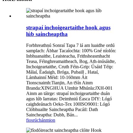
strapaí inchoigeartaithe hook agus
lúb saincheaptha
Forbhreathnú Sonraí Tapa 7 lá am luaidhe ordú
samplach: Ábhar Tacaíochta: 100% Gné níolón:
Inbhuanaithe, Leaisteacha, Frithsheasmhacht
Teasa, Féinghreamaitheach, Bog, Ath-inúsáidte,
Inchoigeartaithe, Cruth Féin-Grip: Úsáid Téip:
Málaí, Éadaigh, Bróga, Pubaill , Hataí,
Lámhainní Méid: 10-160mm Áit
Tionscnaimh:Tianjin, An tSín Ainm
Branda:XINGHUA Uimhir Mhúnla:JXH-001
Ainm an táirge: strapaí inchoigeartaithe duán
agus lúb Iarratas: Deimhniú Éasca DIY: Lógó
caighdeánach Oeko-Tex 100ISO9001: Lógó
Clóbhuailte Saincheaptha Pacáil: Dath
Saincheaptha: Dubh, Bán...
fiosrúchán
mion