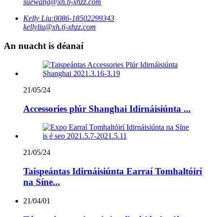
suewang@xh.tj-xhzz.com
Kelly Liu:
0086-18502299343
kellyliu@xh.tj-xhzz.com
An nuacht is déanaí
21/05/24
Accessories plúr Shanghai Idirnáisiúnta ...
21/05/24
Taispeántas Idirnáisiúnta Earraí Tomhaltóirí
na Síne...
21/04/01