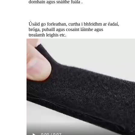
domhain agus snáithe fuála .
Úsáid go forleathan, curtha i bhfeidhm ar éadaí,
bróga, pubaill agus cosaint láimhe agus
trealamh leighis etc.