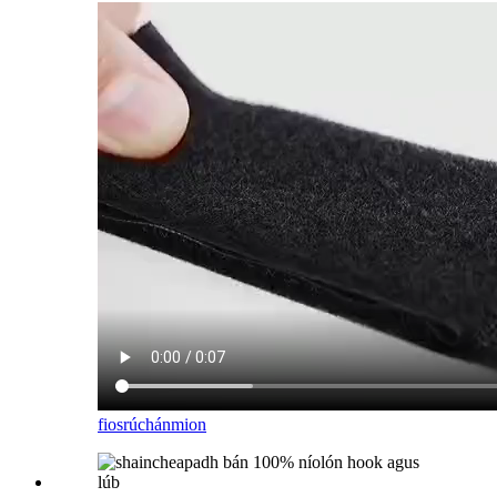
fiosrúchán
mion