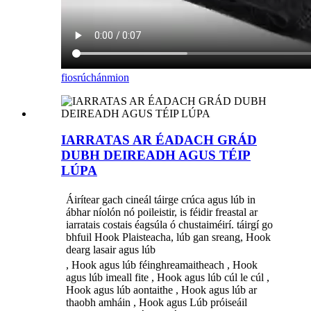
fiosrúchán
mion
IARRATAS AR ÉADACH GRÁD
DUBH DEIREADH AGUS TÉIP
LÚPA
Áirítear gach cineál táirge crúca agus lúb in
ábhar níolón nó poileistir, is féidir freastal ar
iarratais costais éagsúla ó chustaiméirí. táirgí go
bhfuil Hook Plaisteacha, lúb gan sreang, Hook
dearg lasair agus lúb
, Hook agus lúb féinghreamaitheach , Hook
agus lúb imeall fite , Hook agus lúb cúl le cúl ,
Hook agus lúb aontaithe , Hook agus lúb ar
thaobh amháin , Hook agus Lúb próiseáil