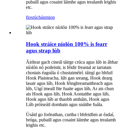
pubaill agus cosaint láimhe agus trealamh leighis
etc.
fiosrúchán
mion
Hook stráice níolón 100% is fearr
agus strap lúb
Áirítear gach cineál táirge crúca agus lúb in ábhar
níolón nó poileistir, is féidir freastal ar iarratais
chostais éagsúla ó chustaiméirí. táirgí go bhfuil
Hook Plaisteacha, lúb gan sreang, Hook dearg
lasair agus lúb, Hook féinghreamaitheach agus
lúb, Uigí imeall fite fuaite agus lúb, Ar ais chun
ais Hook agus lúb, Hook Aontaithe agus lúb,
Hook agus lúb ar thaobh amháin, Hook agus
Lúb próiseáil domhain agus snáithe fuála.
Úsáid go forleathan, curtha i bhfeidhm ar éadaí,
bróga, pubaill agus cosaint láimhe agus trealamh
leighis etc.