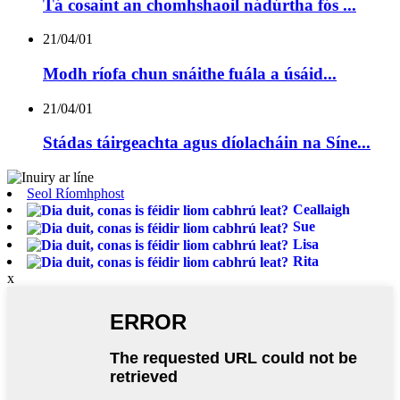
Tá cosaint an chomhshaoil ​​nádúrtha fós ...
21/04/01
Modh ríofa chun snáithe fuála a úsáid...
21/04/01
Stádas táirgeachta agus díolacháin na Síne...
Seol Ríomhphost
Ceallaigh
Sue
Lisa
Rita
x