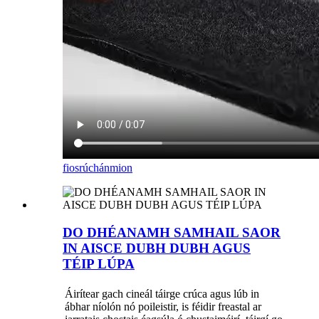
fiosrúchán
mion
DO DHÉANAMH SAMHAIL SAOR
IN AISCE DUBH DUBH AGUS
TÉIP LÚPA
Áirítear gach cineál táirge crúca agus lúb in
ábhar níolón nó poileistir, is féidir freastal ar