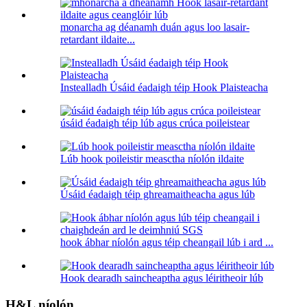
monarcha ag déanamh duán agus loo lasair-
retardant ildaite...
Instealladh Úsáid éadaigh téip Hook Plaisteacha
úsáid éadaigh téip lúb agus crúca poileistear
Lúb hook poileistir measctha níolón ildaite
Úsáid éadaigh téip ghreamaitheacha agus lúb
hook ábhar níolón agus téip cheangail lúb i ard ...
Hook dearadh saincheaptha agus léiritheoir lúb
H&L níolón