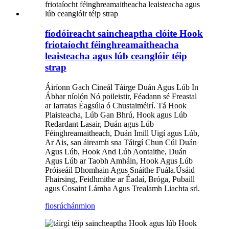
fíodóireacht saincheaptha clóite Hook
friotaíocht féinghreamaitheacha
leaisteacha agus lúb ceanglóir téip
strap
Áiríonn Gach Cineál Táirge Duán Agus Lúb In
Ábhar níolón Nó poileistir, Féadann sé Freastal
ar Iarratas Éagsúla ó Chustaiméirí. Tá Hook
Plaisteacha, Lúb Gan Bhrú, Hook agus Lúb
Redardant Lasair, Duán agus Lúb
Féinghreamaitheach, Duán Imill Uigí agus Lúb,
Ar Ais, san áireamh sna Táirgí Chun Cúl Duán
Agus Lúb, Hook And Lúb Aontaithe, Duán
Agus Lúb ar Taobh Amháin, Hook Agus Lúb
Próiseáil Dhomhain Agus Snáithe Fuála.Úsáid
Fhairsing, Feidhmithe ar Éadaí, Bróga, Pubaill
agus Cosaint Lámha Agus Trealamh Liachta srl.
fiosrúchán
mion