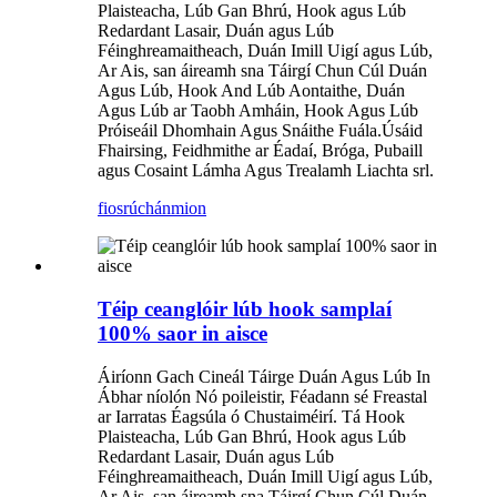
Plaisteacha, Lúb Gan Bhrú, Hook agus Lúb
Redardant Lasair, Duán agus Lúb
Féinghreamaitheach, Duán Imill Uigí agus Lúb,
Ar Ais, san áireamh sna Táirgí Chun Cúl Duán
Agus Lúb, Hook And Lúb Aontaithe, Duán
Agus Lúb ar Taobh Amháin, Hook Agus Lúb
Próiseáil Dhomhain Agus Snáithe Fuála.Úsáid
Fhairsing, Feidhmithe ar Éadaí, Bróga, Pubaill
agus Cosaint Lámha Agus Trealamh Liachta srl.
fiosrúchán
mion
Téip ceanglóir lúb hook samplaí
100% saor in aisce
Áiríonn Gach Cineál Táirge Duán Agus Lúb In
Ábhar níolón Nó poileistir, Féadann sé Freastal
ar Iarratas Éagsúla ó Chustaiméirí. Tá Hook
Plaisteacha, Lúb Gan Bhrú, Hook agus Lúb
Redardant Lasair, Duán agus Lúb
Féinghreamaitheach, Duán Imill Uigí agus Lúb,
Ar Ais, san áireamh sna Táirgí Chun Cúl Duán