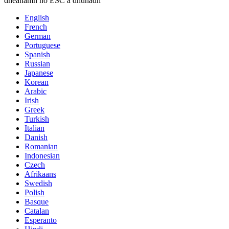
dhéanamh nó ESC a dhúnadh
English
French
German
Portuguese
Spanish
Russian
Japanese
Korean
Arabic
Irish
Greek
Turkish
Italian
Danish
Romanian
Indonesian
Czech
Afrikaans
Swedish
Polish
Basque
Catalan
Esperanto