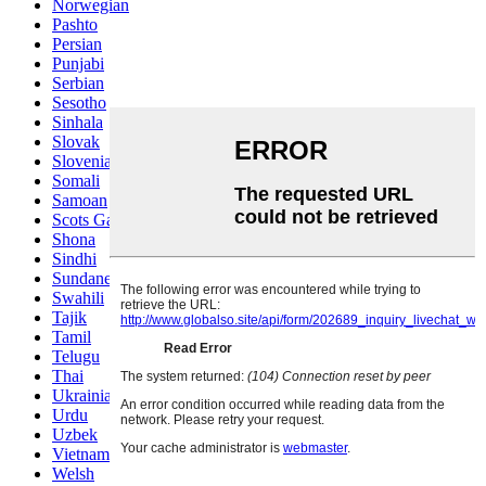
Norwegian
Pashto
Persian
Punjabi
Serbian
Sesotho
Sinhala
Slovak
Slovenian
Somali
Samoan
Scots Gaelic
Shona
Sindhi
Sundanese
Swahili
Tajik
Tamil
Telugu
Thai
Ukrainian
Urdu
Uzbek
Vietnamese
Welsh