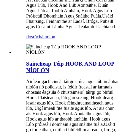
Agus Lúb, Hook And Lúb Aontaithe, Duán
Agus Lúb ar Taobh Amháin, Hook Agus Lúb
Próiseáil Dhomhain Agus Snáithe Fuála.Úsáid
Fhairsing, Feidhmithe ar Éadaí, Bróga, Pubaill
agus Cosaint Lámha Agus Trealamh Liachta srl.
fiosrúchán
mion
Saincheap Téip HOOK AND LOOP
NÍOLÓN
Áirítear gach cineál táirge crúca agus lúb in ábhar
níolón nó poileistir, is féidir freastal ar iarratais
chostais éagsúla ó chustaiméirí. táirgí go bhfuil
Hook Plaisteacha, lúb gan sreang, Hook dearg
lasair agus lúb, Hook féinghreamaitheach agus
lúb, Uigí imeall fite fuaite agus lúb, Ar ais chun
ais Hook agus lúb, Hook Aontaithe agus lúb,
Hook agus lúb ar thaobh amháin, Hook agus
Lúb próiseáil domhain agus snáithe fuála.Úsáid
go forleathan, curtha i bhfeidhm ar éadaí, bróga,