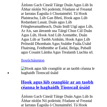
Áiríonn Gach Cineál Táirge Duán Agus Lúb In
Ábhar níolón Nó poileistir, Féadann sé Freastal
ar Iarratas Éagsúla ó Chustaiméirí. Tá Hook
Plaisteacha, Lúb Gan Bhrú, Hook agus Lúb
Redardant Lasair, Duán agus Lúb
Féinghreamaitheach, Duán Imill Uigí agus Lúb,
Ar Ais, san áireamh sna Táirgí Chun Cúl Duán
Agus Lúb, Hook And Lúb Aontaithe, Duán
Agus Lúb ar Taobh Amháin, Hook Agus Lúb
Próiseáil Dhomhain Agus Snáithe Fuála.Úsáid
Fhairsing, Feidhmithe ar Éadaí, Bróga, Pubaill
agus Cosaint Lámha Agus Trealamh Liachta srl.
fiosrúchán
mion
Hook agus lúb ceanglóir ar an taobh
céanna le haghaidh Tionscail úsáid
Áiríonn Gach Cineál Táirge Duán Agus Lúb In
Ábhar níolón Nó poileistir, Féadann sé Freastal
ar Iarratas Éagsúla ó Chustaiméirí. Tá Hook