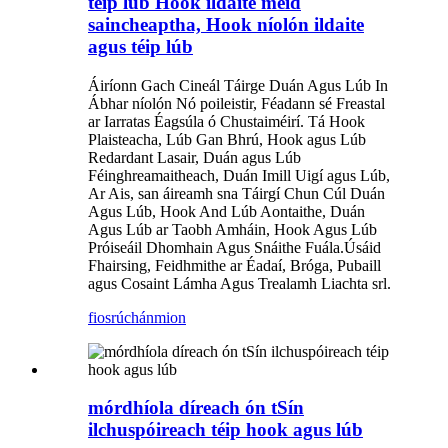
téip lúb Hook ildaite méid
saincheaptha, Hook níolón ildaite
agus téip lúb
Áiríonn Gach Cineál Táirge Duán Agus Lúb In
Ábhar níolón Nó poileistir, Féadann sé Freastal
ar Iarratas Éagsúla ó Chustaiméirí. Tá Hook
Plaisteacha, Lúb Gan Bhrú, Hook agus Lúb
Redardant Lasair, Duán agus Lúb
Féinghreamaitheach, Duán Imill Uigí agus Lúb,
Ar Ais, san áireamh sna Táirgí Chun Cúl Duán
Agus Lúb, Hook And Lúb Aontaithe, Duán
Agus Lúb ar Taobh Amháin, Hook Agus Lúb
Próiseáil Dhomhain Agus Snáithe Fuála.Úsáid
Fhairsing, Feidhmithe ar Éadaí, Bróga, Pubaill
agus Cosaint Lámha Agus Trealamh Liachta srl.
fiosrúchán
mion
mórdhíola díreach ón tSín
ilchuspóireach téip hook agus lúb