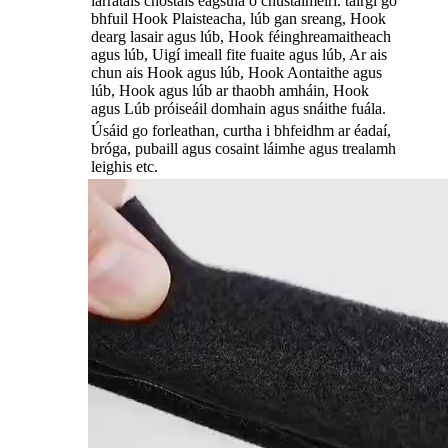
iarratais chostais éagsúla ó chustaiméirí. táirgí go
bhfuil Hook Plaisteacha, lúb gan sreang, Hook
dearg lasair agus lúb, Hook féinghreamaitheach
agus lúb, Uigí imeall fite fuaite agus lúb, Ar ais
chun ais Hook agus lúb, Hook Aontaithe agus
lúb, Hook agus lúb ar thaobh amháin, Hook
agus Lúb próiseáil domhain agus snáithe fuála.
Úsáid go forleathan, curtha i bhfeidhm ar éadaí,
bróga, pubaill agus cosaint láimhe agus trealamh
leighis etc.