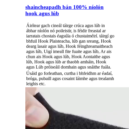
shaincheapadh bán 100% níolón
hook agus lúb
Áirítear gach cineál táirge crúca agus lúb in
ábhar níolón nó poileistir, is féidir freastal ar
iarratais chostais éagsúla ó chustaiméirí. táirgí go
bhfuil Hook Plaisteacha, lúb gan sreang, Hook
dearg lasair agus lúb, Hook féinghreamaitheach
agus lúb, Uigí imeall fite fuaite agus lúb, Ar ais
chun ais Hook agus lúb, Hook Aontaithe agus
lúb, Hook agus lúb ar thaobh amháin, Hook
agus Lúb próiseáil domhain agus snáithe fuála.
Úsáid go forleathan, curtha i bhfeidhm ar éadaí,
bróga, pubaill agus cosaint láimhe agus trealamh
leighis etc.