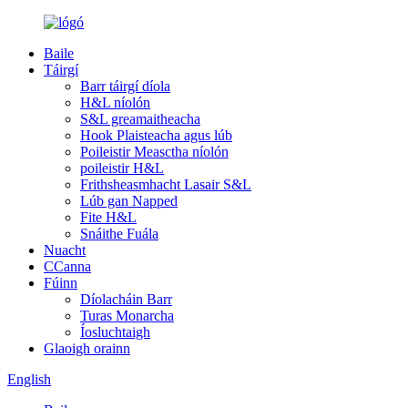
Baile
Táirgí
Barr táirgí díola
H&L níolón
S&L greamaitheacha
Hook Plaisteacha agus lúb
Poileistir Measctha níolón
poileistir H&L
Frithsheasmhacht Lasair S&L
Lúb gan Napped
Fite H&L
Snáithe Fuála
Nuacht
CCanna
Fúinn
Díolacháin Barr
Turas Monarcha
Íosluchtaigh
Glaoigh orainn
English