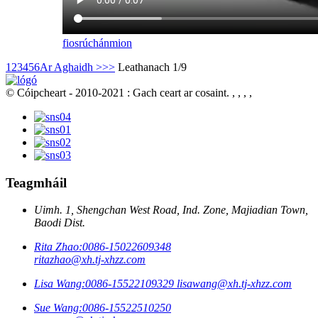
fiosrúchán
mion
1
2
3
4
5
6
Ar Aghaidh >
>>
Leathanach 1/9
© Cóipcheart - 2010-2021 : Gach ceart ar cosaint.
, , , ,
Teagmháil
Uimh. 1, Shengchan West Road, Ind. Zone, Majiadian Town,
Baodi Dist.
Rita Zhao:
0086-15022609348
ritazhao@xh.tj-xhzz.com
Lisa Wang:
0086-15522109329
lisawang@xh.tj-xhzz.com
Sue Wang:
0086-15522510250