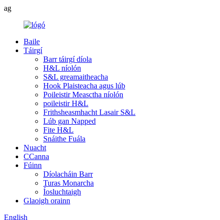
ag
Baile
Táirgí
Barr táirgí díola
H&L níolón
S&L greamaitheacha
Hook Plaisteacha agus lúb
Poileistir Measctha níolón
poileistir H&L
Frithsheasmhacht Lasair S&L
Lúb gan Napped
Fite H&L
Snáithe Fuála
Nuacht
CCanna
Fúinn
Díolacháin Barr
Turas Monarcha
Íosluchtaigh
Glaoigh orainn
English