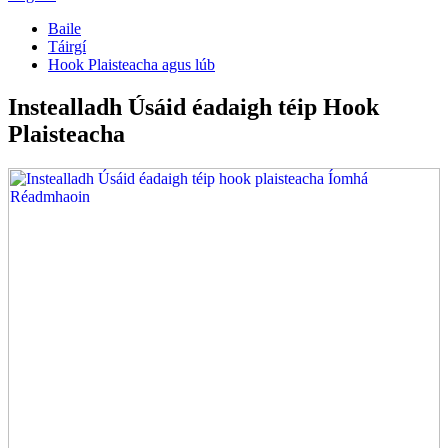
Baile
Táirgí
Hook Plaisteacha agus lúb
Instealladh Úsáid éadaigh téip Hook
Plaisteacha