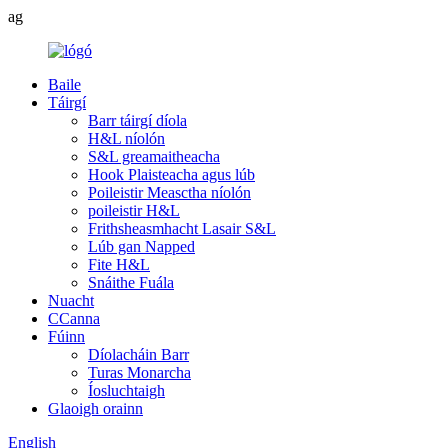
ag
Baile
Táirgí
Barr táirgí díola
H&L níolón
S&L greamaitheacha
Hook Plaisteacha agus lúb
Poileistir Measctha níolón
poileistir H&L
Frithsheasmhacht Lasair S&L
Lúb gan Napped
Fite H&L
Snáithe Fuála
Nuacht
CCanna
Fúinn
Díolacháin Barr
Turas Monarcha
Íosluchtaigh
Glaoigh orainn
English