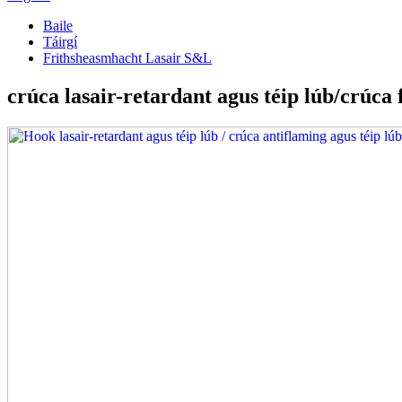
Baile
Táirgí
Frithsheasmhacht Lasair S&L
crúca lasair-retardant agus téip lúb/crúca f